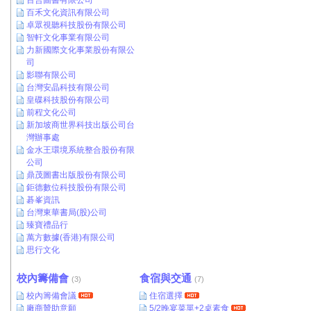
百合圖書有限公司
百禾文化資訊有限公司
卓眾視聽科技股份有限公司
智軒文化事業有限公司
力新國際文化事業股份有限公
司
影聯有限公司
台灣安晶科技有限公司
皇碟科技股份有限公司
前程文化公司
新加坡商世界科技出版公司台
灣辦事處
金水王環境系統整合股份有限
公司
鼎茂圖書出版股份有限公司
鉅德數位科技股份有限公司
碁峯資訊
台灣東華書局(股)公司
臻寶禮品行
萬方數據(香港)有限公司
思行文化
校內籌備會
食宿與交通
(3)
(7)
校內籌備會議
住宿選擇
廠商贊助意願
5/2晚宴菜單+2桌素食