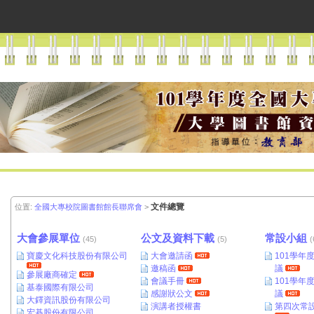
文件總覽
位置:
全國大專校院圖書館館長聯席會
>
大會參展單位
公文及資料下載
常設小組
(45)
(5)
(
寶慶文化科技股份有限公司
大會邀請函
101學年
邀稿函
議
參展廠商確定
會議手冊
101學年
基泰國際有限公司
感謝狀公文
議
大鐸資訊股份有限公司
演講者授權書
第四次常
宏碁股份有限公司