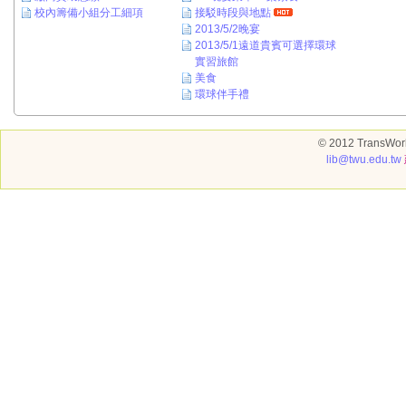
校內籌備小組分工細項
接駁時段與地點
2013/5/2晚宴
2013/5/1遠道貴賓可選擇環球
實習旅館
美食
環球伴手禮
© 2012 TransWorl
lib@twu.edu.tw