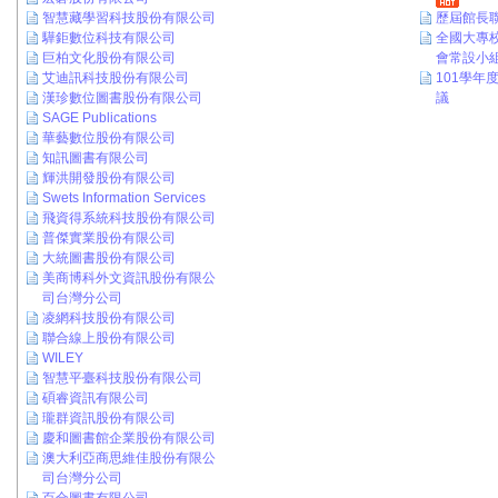
智慧藏學習科技股份有限公司
歷屆館長
驊鉅數位科技有限公司
全國大專
巨柏文化股份有限公司
會常設小
艾迪訊科技股份有限公司
101學年
漢珍數位圖書股份有限公司
議
SAGE Publications
華藝數位股份有限公司
知訊圖書有限公司
輝洪開發股份有限公司
Swets Information Services
飛資得系統科技股份有限公司
普傑實業股份有限公司
大統圖書股份有限公司
美商博科外文資訊股份有限公
司台灣分公司
凌網科技股份有限公司
聯合線上股份有限公司
WILEY
智慧平臺科技股份有限公司
碩睿資訊有限公司
瓏群資訊股份有限公司
慶和圖書館企業股份有限公司
澳大利亞商思維佳股份有限公
司台灣分公司