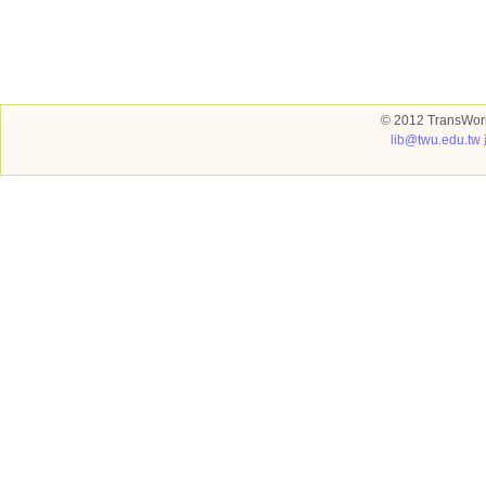
© 2012 TransWorl
lib@twu.edu.tw