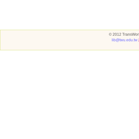
© 2012 TransWorl
lib@twu.edu.tw