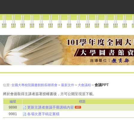
會議PPT
位置:
全國大專校院圖書館館長聯席會
>
最新文件
>
大會議程
>
將於會後取得主講者簽署授權書後，方可公開呈現並下載。
編號
標題
9898
更新主講者會議手冊講稿內容
9981
各場次逐字稿定案檔