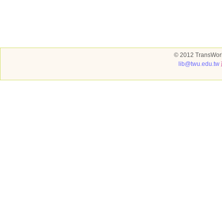
© 2012 TransWorl
lib@twu.edu.tw