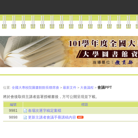
會議PPT
位置:
全國大專校院圖書館館長聯席會
>
最新文件
>
大會議程
>
將於會後取得主講者簽署授權書後，方可公開呈現並下載。
編號
標題
9981
各場次逐字稿定案檔
9898
更新主講者會議手冊講稿內容