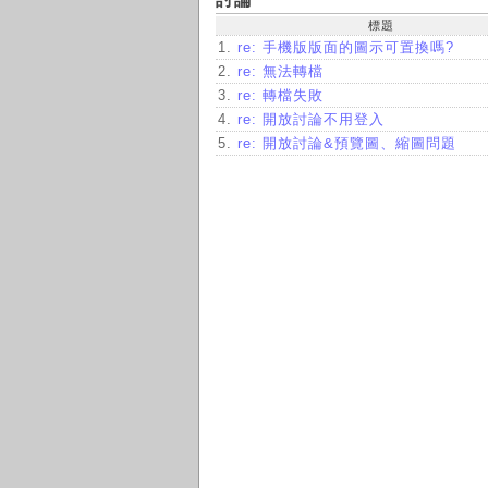
標題
1.
re: 手機版版面的圖示可置換嗎?
2.
re: 無法轉檔
3.
re: 轉檔失敗
4.
re: 開放討論不用登入
5.
re: 開放討論&預覽圖、縮圖問題