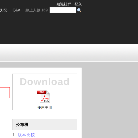
知識社群
登入
(US)
Q&A
線上人數:
169
Download
公布欄
1.
版本比較