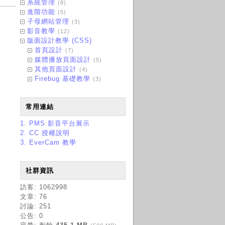
系統管理
(8)
進階功能
(5)
子母網站管理
(3)
影音教學
(12)
版面設計教學 (CSS)
首頁設計
(7)
媒體播放頁面設計
(5)
其他頁面設計
(4)
Firebug 基礎教學
(3)
常用連結
1. PMS 影音平台展示
2. CC 授權說明
3. EverCam 教學
社群資訊
訪客: 1062998
文章: 76
討論: 251
公告: 0