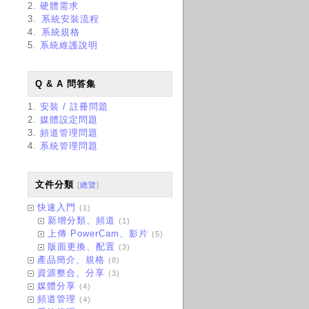
2.
硬體需求
3.
系統安裝流程
4.
系統規格
5.
系統維護說明
Q & A 問答集
1.
安裝 / 註冊問題
2.
媒體設定問題
3.
頻道管理問題
4.
系統管理問題
文件分類
[
總覽
]
快速入門
(1)
新增分類、頻道
(1)
上傳 PowerCam、影片
(5)
版面更換、配置
(3)
產品簡介、規格
(8)
資源整合、分享
(3)
媒體分享
(4)
頻道管理
(4)