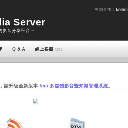
中文(台灣)
English
ia Server
富的影音分享平台 ─
學
Q & A
線上客服
(251)
新，請升級至新版本
fms 多媒體影音暨知識管理系統
。