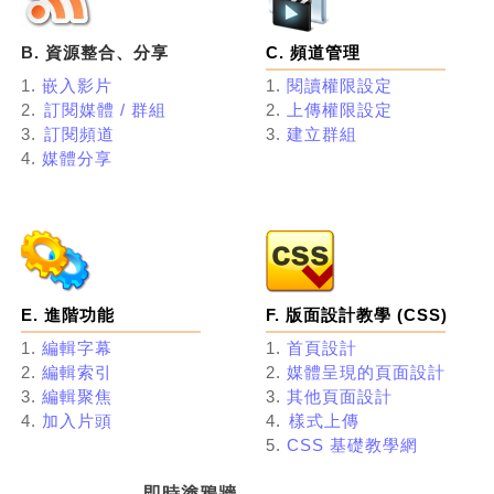
B. 資源整合、分享
C. 頻道管理
1.
嵌入影片
1.
閱讀權限設定
2.
訂閱媒體 / 群組
2.
上傳權限設定
3.
訂閱頻道
3.
建立群組
4.
媒體分享
E. 進階功能
F. 版面設計教學 (CSS)
1.
編輯字幕
1.
首頁設計
2.
編輯索引
2.
媒體呈現的頁面設計
3.
編輯聚焦
3.
其他頁面設計
4.
加入片頭
4.
樣式上傳
5.
CSS 基礎教學網
即時塗鴉牆