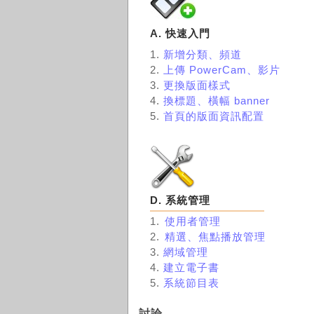
A.
快速入門
1.
新增分類、頻道
2.
上傳 PowerCam、影片
3.
更換版面樣式
4.
換標題、橫幅 banner
5.
首頁的版面資訊配置
D. 系統管理
1.
使用者管理
2.
精選、焦點播放管理
3.
網域管理
4.
建立電子書
5.
系統節目表
討論