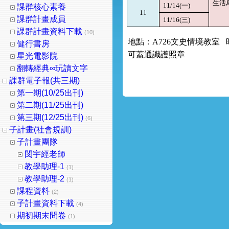
生活
一
11/14(
)
課群核心素養
11
課群計畫成員
三
11/16(
)
課群計畫資料下載
(10)
地點：
文史情境教室
A726
健行書房
可蓋通識護照章
星光電影院
翻轉經典∞玩讀文字
課群電子報(共三期)
第一期(10/25出刊)
第二期(11/25出刊)
第三期(12/25出刊)
(6)
子計畫(社會規訓)
子計畫團隊
閔宇經老師
教學助理-1
(1)
教學助理-2
(1)
課程資料
(2)
子計畫資料下載
(4)
期初期末問卷
(1)