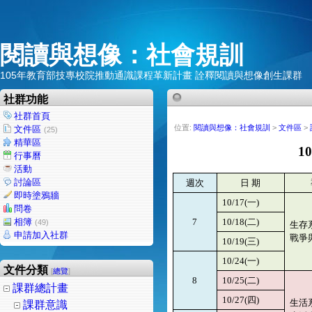
閱讀與想像：社會規訓
105年教育部技專校院推動通識課程革新計畫 詮釋閱讀與想像創生課群
社群功能
社群首頁
位置:
閱讀與想像：社會規訓
>
文件區
>
文件區
(25)
精華區
10
行事曆
活動
週次
日
期
討論區
即時塗鴉牆
一
10/17(
)
問卷
二
相簿
7
10/18(
)
(49)
生存
申請加入社群
戰爭
三
10/19(
)
一
10/24(
)
文件分類
[
總覽
]
二
8
10/25(
)
課群總計畫
四
10/27(
)
生活
課群意識