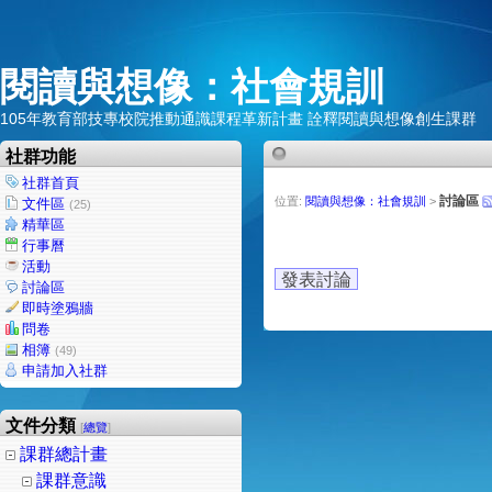
閱讀與想像：社會規訓
105年教育部技專校院推動通識課程革新計畫 詮釋閱讀與想像創生課群
社群功能
社群首頁
討論區
位置:
閱讀與想像：社會規訓
>
文件區
(25)
精華區
行事曆
活動
發表討論
討論區
即時塗鴉牆
問卷
相簿
(49)
申請加入社群
文件分類
[
總覽
]
課群總計畫
課群意識