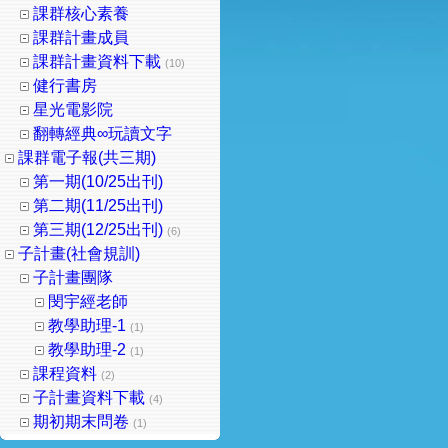
課群核心素養
課群計畫成員
課群計畫資料下載
(10)
健行書房
星光電影院
翻轉經典∞玩讀文字
課群電子報(共三期)
第一期(10/25出刊)
第二期(11/25出刊)
第三期(12/25出刊)
(6)
子計畫(社會規訓)
子計畫團隊
閔宇經老師
教學助理-1
(1)
教學助理-2
(1)
課程資料
(2)
子計畫資料下載
(4)
期初期末問卷
(1)