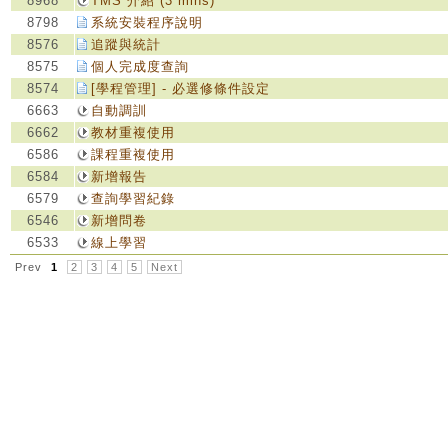
8968
TMS 介紹 (3 mins)
8798
系統安裝程序說明
8576
追蹤與統計
8575
個人完成度查詢
8574
[學程管理] - 必選修條件設定
6663
自動調訓
6662
教材重複使用
6586
課程重複使用
6584
新增報告
6579
查詢學習紀錄
6546
新增問卷
6533
線上學習
Prev
1
2
3
4
5
Next