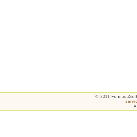
© 2011 FormosaSof
serv
A