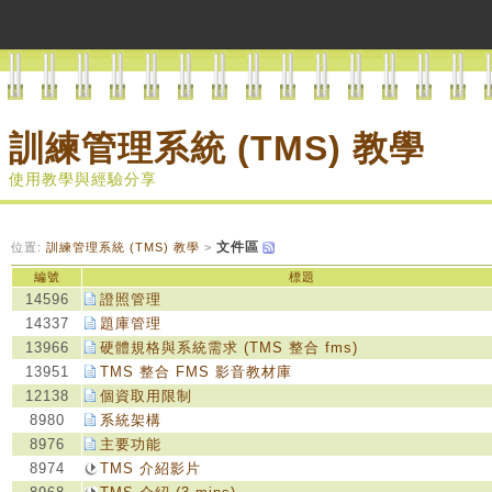
訓練管理系統 (TMS) 教學
使用教學與經驗分享
文件區
位置:
訓練管理系統 (TMS) 教學
>
編號
標題
14596
證照管理
14337
題庫管理
13966
硬體規格與系統需求 (TMS 整合 fms)
13951
TMS 整合 FMS 影音教材庫
12138
個資取用限制
8980
系統架構
8976
主要功能
8974
TMS 介紹影片