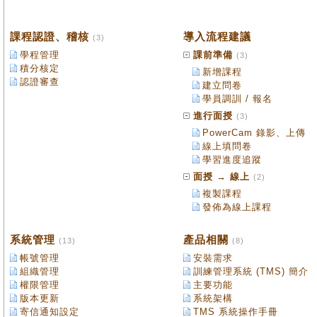
課程認證、稽核
導入流程建議
(3)
學程管理
課前準備
(3)
積分核定
新增課程
認證審查
建立問卷
學員調訓 / 報名
進行面授
(3)
PowerCam 錄影、上傳
線上填問卷
學習進度追蹤
面授 → 線上
(2)
複製課程
發佈為線上課程
系統管理
產品相關
(13)
(8)
帳號管理
安裝需求
組織管理
訓練管理系統 (TMS) 簡介
權限管理
主要功能
版本更新
系統架構
寄信通知設定
TMS 系統操作手冊