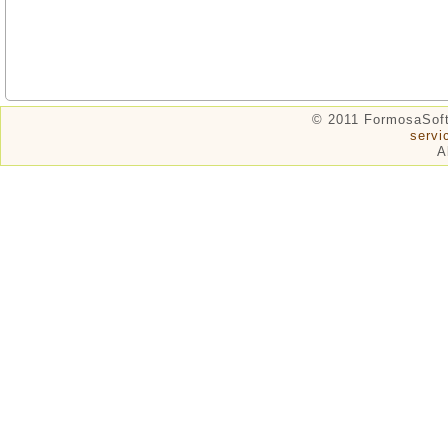
© 2011 FormosaSof
serv
A