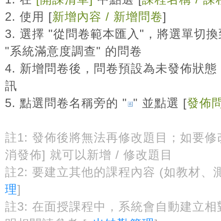
2. 使用
[
新增內容 / 新增問卷
]
3. 選擇
"從問卷範本匯入"
，將選單切換到
"系統滿意度調查" 的問卷
4. 新增問卷後，問卷預設為未發佈狀態
訊
5. 點選問卷名稱旁的 "
" 並點選
[
發佈
註1: 發佈後將無法再修改題目；如要修
消發佈] 就可以新增 / 修改題目
註2: 要建立其他的課程內容 (如教材、測
理
]
註3: 在面授課程中，系統會自動建立