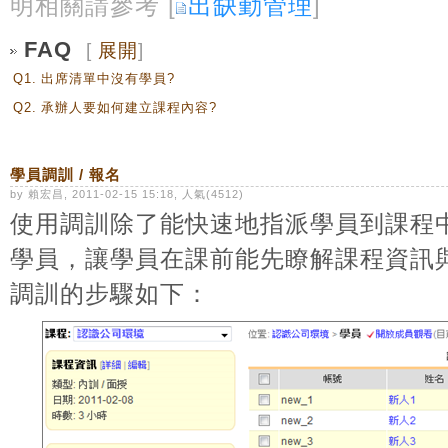
明相關請參考 [
出缺勤管理
]
FAQ
[
展開
]
Q1.
出席清單中沒有學員?
Q2.
承辦人要如何建立課程內容?
學員調訓 / 報名
by 賴宏昌, 2011-02-15 15:18, 人氣(4512)
使用調訓除了能快速地指派學員到課程
學員，讓學員在課前能先瞭解課程資訊
調訓的步驟如下：