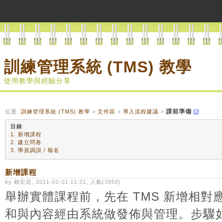
訓練管理系統 (TMS) 教學
使用教學與經驗分享
課前準備
位置:
訓練管理系統 (TMS) 教學
>
文件區
>
導入流程建議
>
目錄
1. 新增課程
2. 建立問卷
3. 學員調訓 / 報名
新增課程
by 賴宏昌, 2011-02-01 11:21, 人氣(3050)
舉辦實體課程前，先在 TMS 新增相
和與內容經由系統做發佈與管理。
步驟