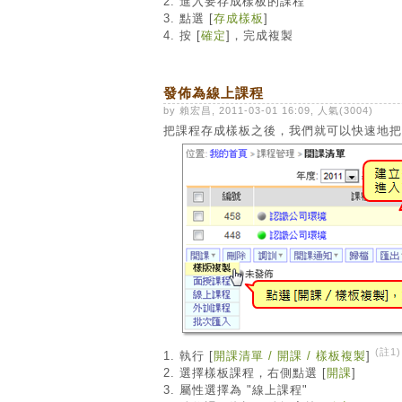
2. 進入要存成樣板的課程
3. 點選 [
存成樣板
]
4. 按 [
確定
]，完成複製
發佈為線上課程
by 賴宏昌, 2011-03-01 16:09, 人氣(3004)
把課程存成樣板之後，我們就可以快速地把
(註1)
1. 執行 [
開課清單 / 開課 / 樣板複製
]
2. 選擇樣板課程，右側點選 [
開課
]
3. 屬性選擇為 "線上課程"