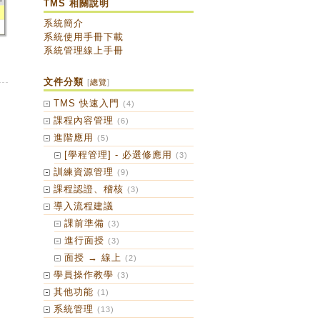
TMS 相關說明
系統簡介
系統使用手冊下載
系統管理線上手冊
文件分類
[
總覽
]
TMS 快速入門
(4)
課程內容管理
(6)
進階應用
(5)
[學程管理] - 必選修應用
(3)
訓練資源管理
(9)
課程認證、稽核
(3)
導入流程建議
課前準備
(3)
進行面授
(3)
面授 → 線上
(2)
學員操作教學
(3)
其他功能
(1)
系統管理
(13)