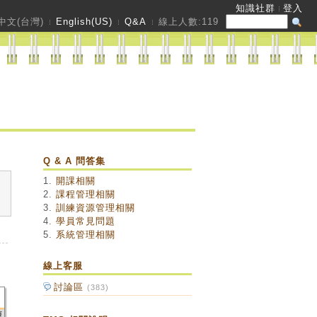
知識社群
登入
中文(台灣)
English(US)
Q&A
線上人數:
119
Q & A 問答集
1.
開課相關
2.
課程管理相關
3.
訓練資源管理相關
4.
學員常見問題
5.
系統管理相關
線上客服
討論區
(383)