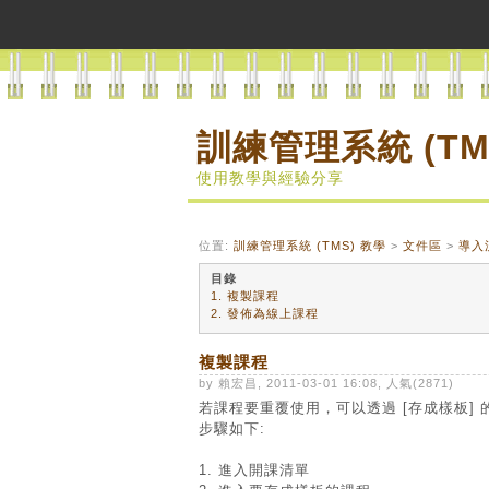
訓練管理系統 (TM
使用教學與經驗分享
位置:
訓練管理系統 (TMS) 教學
>
文件區
>
導入
目錄
1. 複製課程
2. 發佈為線上課程
複製課程
by 賴宏昌, 2011-03-01 16:08, 人氣(2871)
若課程要重覆使用，可以透過 [存成樣板]
步驟如下:
1. 進入開課清單