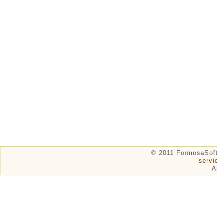
© 2011 FormosaSof
serv
A