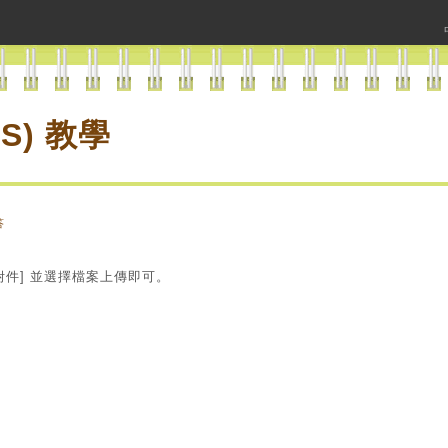
S) 教學
答
附件] 並選擇檔案上傳即可。