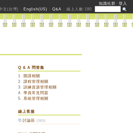
知識社群
登入
中文(台灣)
English(US)
Q&A
線上人數:
180
Q & A 問答集
1.
開課相關
2.
課程管理相關
3.
訓練資源管理相關
4.
學員常見問題
5.
系統管理相關
線上客服
討論區
(383)