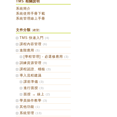
TMS 相關說明
系統簡介
系統使用手冊下載
系統管理線上手冊
文件分類
[
總覽
]
TMS 快速入門
(4)
課程內容管理
(6)
進階應用
(5)
[學程管理] - 必選修應用
(3)
訓練資源管理
(9)
課程認證、稽核
(3)
導入流程建議
課前準備
(3)
進行面授
(3)
面授 → 線上
(2)
學員操作教學
(3)
其他功能
(1)
系統管理
(13)