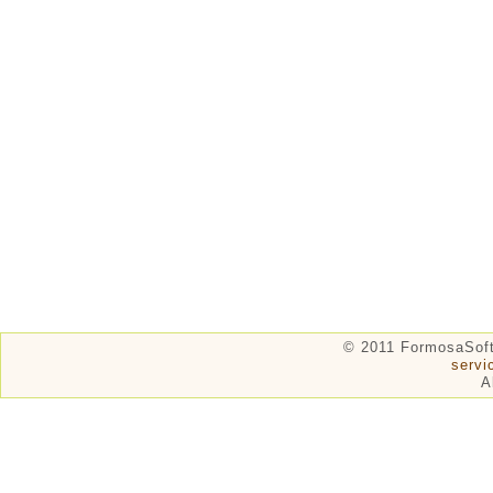
© 2011 FormosaSof
serv
A