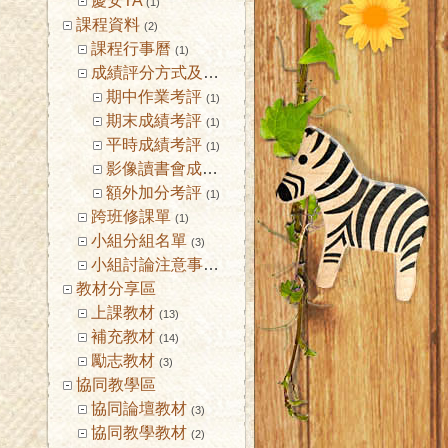
慶安TA
(1)
課程資料
(2)
課程行事曆
(1)
成績評分方式及標準
(1)
期中作業考評
(1)
期末成績考評
(1)
平時成績考評
(1)
影像讀書會成績考核
(1)
額外加分考評
(1)
跨班修課單
(1)
小組分組名單
(3)
小組討論注意事項
(2)
教材分享區
上課教材
(13)
補充教材
(14)
勵志教材
(3)
協同教學區
協同論壇教材
(3)
協同教學教材
(2)