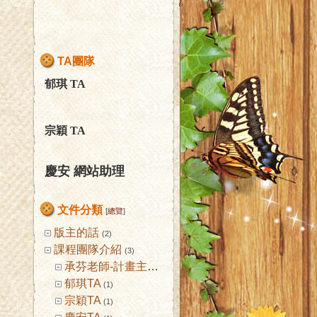
TA團隊
郁琪
TA
宗穎
TA
慶安 網站助理
文件分類
[
總覽
]
版主的話
(2)
課程團隊介紹
(3)
承芬老師-計畫主持人
(1)
郁琪TA
(1)
宗穎TA
(1)