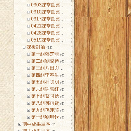
0303課堂圓桌討論
(3)
0310課堂圓桌討論
(3)
0317課堂圓桌討論
(3)
0421課堂圓桌討論
(3)
0428課堂圓桌討論
(3)
0519課堂圓桌討論
(4)
課後討論
(11)
第一組鄭芝龍
(6)
第二組劉銘傳
(4)
第三組八田與一
(4)
第四組李春生
(4)
第五組杜聰明
(4)
第六組謝雪紅
(5)
第七組蔡阿信
(4)
第八組鄧雨賢
(5)
第九組孫運璿
(4)
第十組劉興欽
(4)
期中成果展區
(4)