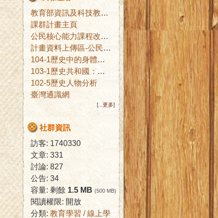
教育部資訊及科技教育司
課群計畫主頁
公民核心能力課程改進子計畫公佈欄
計畫資料上傳區-公民核心能力課程改進子計畫辦公室
104-1歷史中的身體文化
103-1歷史共和國：互文詮釋與想像
102-5歷史人物分析
臺灣通識網
[
...更多
]
社群資訊
訪客: 1740330
文章: 331
討論: 827
公告: 34
容量: 剩餘
1.5 MB
(500 MB)
閱讀權限: 開放
分類:
教育學習 / 線上學