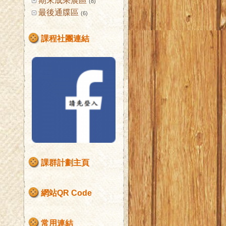
期末成果展區
(8)
最後通牒區
(6)
課程社團連結
課群計劃主頁
網站QR Code
常用連結