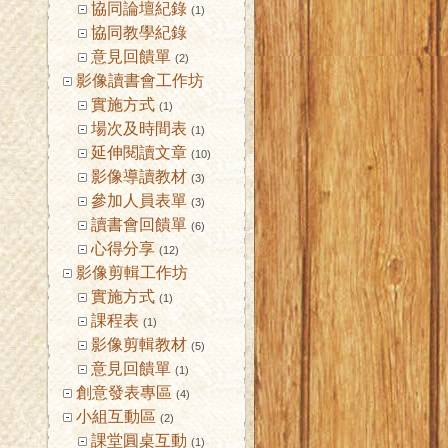
協同論壇紀錄
(1)
協同教學紀錄
意見回饋單
(2)
影像讀書會工作坊
實施方式
(1)
場次及時間表
(1)
延伸閱讀文章
(10)
影像導讀教材
(3)
參加人員表單
(3)
讀書會回饋單
(6)
心得分享
(12)
影像剪輯工作坊
實施方式
(1)
課程表
(1)
影像剪輯教材
(5)
意見回饋單
(1)
創意發表專區
(4)
小組互動區
(2)
課堂圓桌互動
(1)