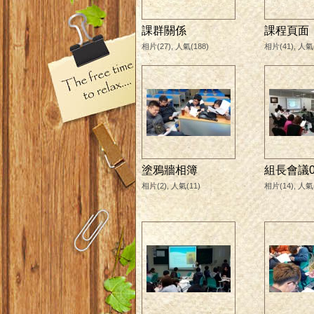
課群關係
課程頁面
相片(27), 人氣(188)
相片(41), 人氣(
塗鴉牆相簿
組長會議0
相片(2), 人氣(11)
相片(14), 人氣(