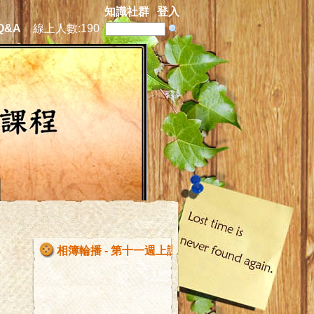
知識社群
登入
Q&A
線上人數:
190
相簿輪播 - 第十一週上課情況0428