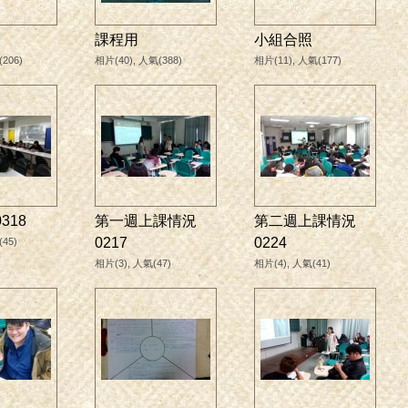
課程用
小組合照
206)
相片(40), 人氣(388)
相片(11), 人氣(177)
318
第一週上課情況
第二週上課情況
0217
0224
45)
相片(3), 人氣(47)
相片(4), 人氣(41)