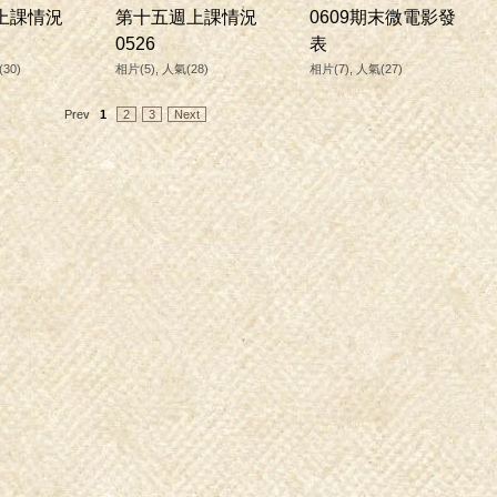
上課情況
第十五週上課情況
0609期末微電影發
0526
表
30)
相片(5), 人氣(28)
相片(7), 人氣(27)
Prev
1
2
3
Next