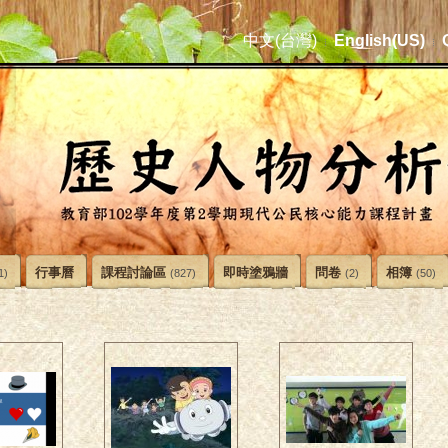
中文(台灣)
English(US)
行事曆
課程討論區
即時塗鴉牆
問卷
相簿
1)
(827)
(2)
(50)