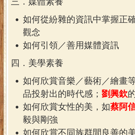
三．媒體素養
如何從紛雜的資訊中掌握正
觀念
如何引領／善用媒體資訊
四．美學素養
如何欣賞音樂／藝術／繪畫
品投射出的時代感；
劉興欽
如何欣賞女性的美，如
蔡阿
毅與剛強
如何欣賞不同族群間良善的