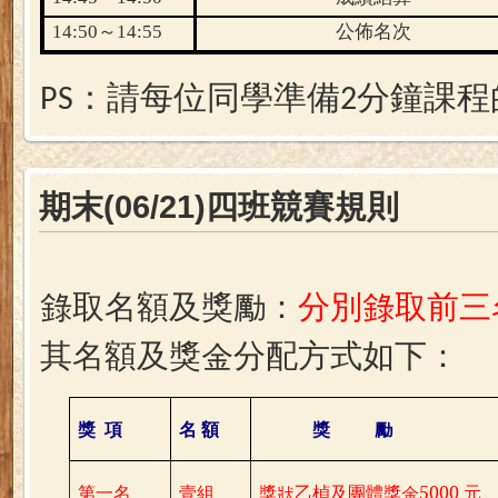
14:50
～
14:55
公佈名次
：請每位同學準備
分鐘課程
PS
2
期末(06/21)四班競賽規則
分別錄取前三
錄取名額及獎勵：
其名額及獎金分配方式如下：
獎 項
名 額
獎 勵
第一名
壹組
獎狀乙楨及團體獎金
5000
元