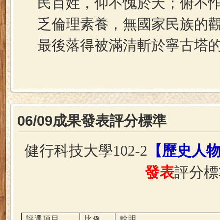
民百姓，仰不愧於天；俯不
乏倫理素養，無國家民族的
最後落得被滿清斬於寧古塔
06/09成果發表評分標準
健行科技大學
102-2
【歷史人
發表
評分標
評選項目
比例
說明