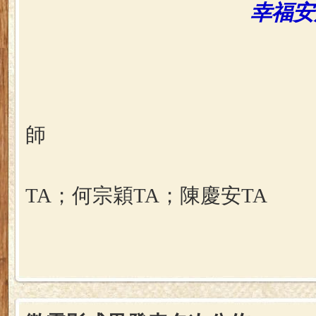
幸福安
邵承
師
傅
TA；
何宗穎TA；陳慶安TA