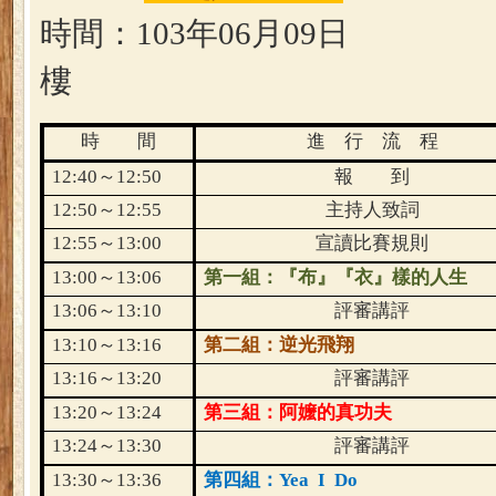
時間：
103
年
06
月
09
日
樓
時 間
進 行 流 程
12:40
～
12:50
報 到
12:50
～
12:55
主持人致詞
12:55
～
13:00
宣讀比賽規則
13:00
～
13:06
第一組：『布』『衣』樣的人生
13:06
～
13:10
評審講評
13:10
～
13:16
第二組：逆光飛翔
13:16
～
13:20
評審講評
13:20
～
13:24
第三組：阿嬤的真功夫
13:24
～
13:30
評審講評
13:30
～
13:36
第四組：
Yea
I
Do