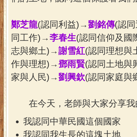
鄭芝龍
(認同利益)→
劉銘傳
(認同
同工作)→
李春生
(認同信仰及國
志與鄉土)→
謝雪紅
(認同理想與
作與理想)→
鄧雨賢
(認同土地與
家與人民
)
→
劉興欽
(認同家庭與
在今天，老師與大家分享我
我認同中華民國這個國家
我認同我生長的這塊土地