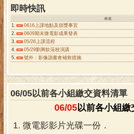
即時快訊
標題
1.
0616上課地點及頒獎事宜
2.
0609期末微電影成果發表
3.
05/26上課流程
4.
05/29劉興欽蒞校演講
5.
號外：影像讀書會補救措施
06/05以前各小組繳交資料清單
06/05
以前各小組繳
微電影影片光碟一份．