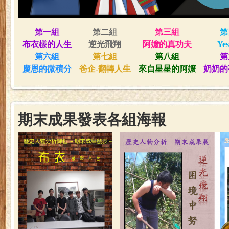
第一組
第二組
第三組
第
布衣樣的人生
逆光飛翔
阿嬤的真功夫
Yes
第六組
第七組
第八組
第
慶恩的微積分
爸企
-
翻轉人生
來自星星的阿嬤
奶奶的
期末成果發表各組海報