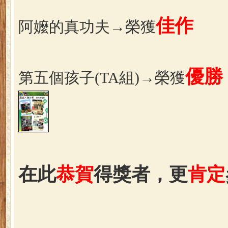
佳作
阿嬤的真功夫→榮獲
優勝
第五個孩子(TA組)→榮獲
在此
恭賀
得獎者，更
肯定