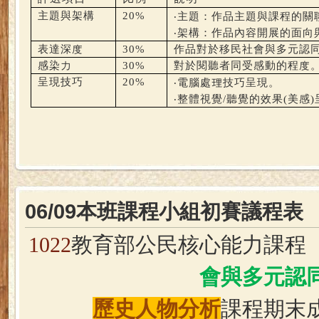
‧
主題與架構
20%
主題：作品主題與課程的關
‧
架構：作品內容開展的面向
表達深度
30%
作品對於移民社會與多元認
感染力
30%
對於閱聽者同受感動的程度
‧
呈現技巧
20%
電腦處理技巧呈現。
‧
整體視覺
/
聽覺的效果
(
美感
)
06/09本班課程小組初賽議程表
1022
教育部公民核心能力課程
會與多元認
歷史人物分析
課程期末