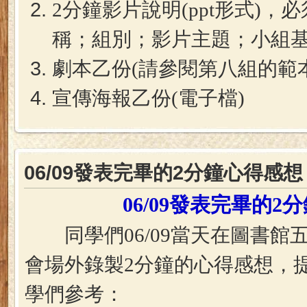
2分鐘影片說明(ppt形式)，
稱；組別；影片主題；小組基
劇本乙份(請參閱第八組的範本
宣傳海報乙份(電子檔)
06/09發表完畢的2分鐘心得感想
06/09發表完畢的2
同學們06/09當天在圖書館
會場外錄製2分鐘的心得感想，
學們參考：