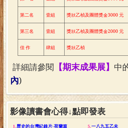
第二名
壹組
獎狀乙楨及團體獎金
3000
元
第三名
壹組
獎狀乙楨及團體獎金
2000
元
佳 作
肆組
獎狀乙楨
詳細請參閱
中
【期末成果展】
內
)
影像讀書會心得↓點即發表
1.
歷史的台灣紀錄片-荷蘭篇
5.
一八九五乙未