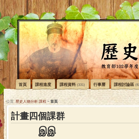
首頁
課程進度
課程資料
行事曆
課程討論區
(331)
(8
首頁
位置:
歷史人物分析 課程
>
計畫四個課群
இ
இ