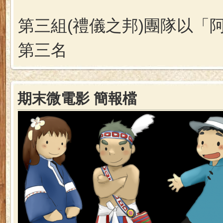
第三組(禮儀之邦)團隊以「
第三名
期末微電影 簡報檔