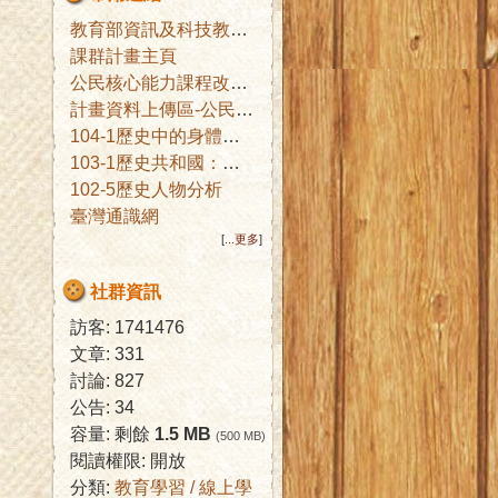
教育部資訊及科技教育司
課群計畫主頁
公民核心能力課程改進子計畫公佈欄
計畫資料上傳區-公民核心能力課程改進子計畫辦公室
104-1歷史中的身體文化
103-1歷史共和國：互文詮釋與想像
102-5歷史人物分析
臺灣通識網
[
...更多
]
社群資訊
訪客: 1741476
文章: 331
討論: 827
公告: 34
容量: 剩餘
1.5 MB
(500 MB)
閱讀權限: 開放
分類:
教育學習 / 線上學