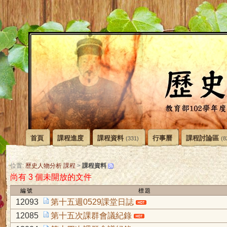
首頁
課程進度
課程資料
行事曆
課程討論區
(331)
(8
課程資料
位置:
歷史人物分析 課程
>
尚有 3 個未開放的文件
編號
標題
12093
第十五週0529課堂日誌
12085
第十五次課群會議紀錄