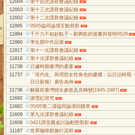
12004
第十四次課群會議紀錄
12003
第十三次課群會議紀錄
12002
第十二次課群會議紀錄
11885
0505協同論壇互動剪影
11884
千斤力不如妙點子～劉興欽的漫畫與發明0529
11860
學生期中作品展
11817
第十一次課群會議紀錄
11816
第十次課群會議紀錄
11738
日據時期臺灣的產婆
11737
「現代化」與理想女性角色的建構：以日治時期
日日新報》廣告為例
11736
解嚴前臺灣婦女參政及其轉變(1945-1987)
11692
謝雪紅研究
11682
05/05第二場協同論壇回饋單
11609
第九次課群會議紀錄
11608
0421課堂圓桌討論動態剪影
11187
世界咖啡館施行流程