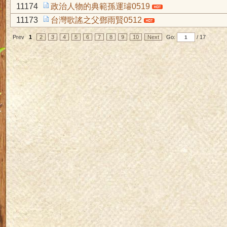
11174
政治人物的典範孫運璿0519
11173
台灣歌謠之父鄧雨賢0512
Prev
1
2
3
4
5
6
7
8
9
10
Next
Go:
/ 17