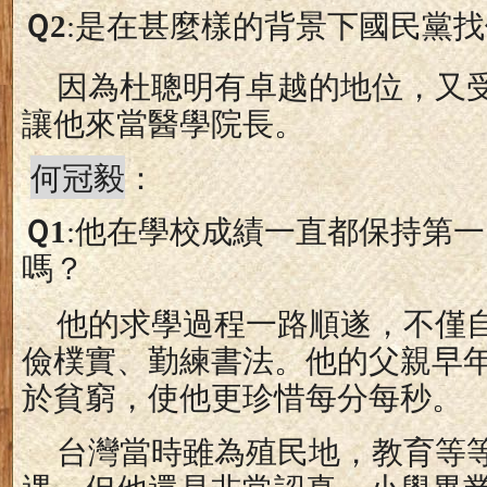
Ｑ
2
:
是在甚麼樣的背景下國民黨找
因為杜聰明有卓越的地位，又
讓他來當醫學院長。
何冠毅
：
Ｑ
1
:
他在學校成績一直都保持第一
嗎？
他的求學過程一路順遂，不僅
儉樸實、勤練書法。他的父親早
於貧窮，使他更珍惜每分每秒。
台灣當時雖為殖民地，教育等