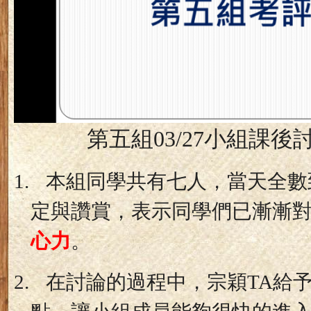
第五組
03/27
小組課後
1.
本組同學共有七人，當天全數
定與讚賞，表示同學們已漸漸
心力
。
2.
在討論的過程中，宗穎
TA
給