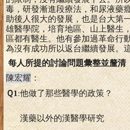
毒，研發漸進段療法，和尿液藥
助後人很大的發展，也是台大第
雄醫學院，培育地區、山上醫生
區都有醫生。他有參加過革命行
為沒有成功所以返台繼續發展。
每人所提的討論問題彙整並釐清
陳宏耀
：
Ｑ
1
:
他做了那些醫學的政策？
漢藥以外的漢醫學研究