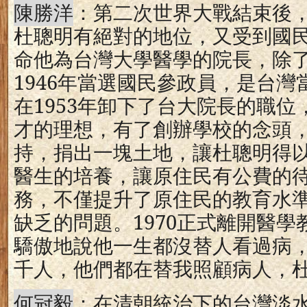
陳勝洋
：第二次世界大戰結束後
杜聰明有絕對的地位，又受到國
命他為台灣大學醫學的院長，除
1946
年當選國民參政員，是台灣
在
1953
年卸下了台大院長的職位
才的理想，有了創辦學校的念頭
持，捐出一塊土地，讓杜聰明得
醫生的培養，讓原住民有公費的
務，不僅提升了原住民的教育水
缺乏的問題。
1970
正式離開醫學
驕傲地說他一生都沒替人看過病
千人，他們都在替我照顧病人，
何冠毅
：在清朝統治下的台灣淡