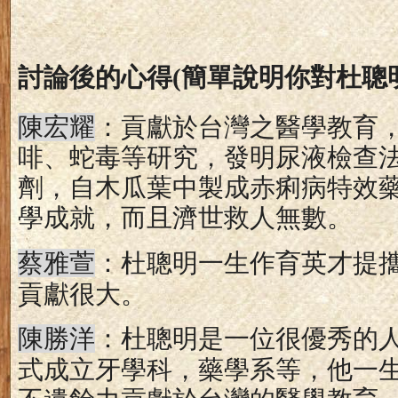
討論後的心得
(
簡單說明你對杜聰
：
陳宏耀
貢獻於台灣之醫學教育
啡、蛇毒等研究，發明尿液檢查
劑，自木瓜葉中製成赤痢病特效
學成就，而且濟世救人無數。
：
杜聰明一生作育英才提
蔡雅萱
貢獻很大。
：
杜聰明是一位很優秀的
陳勝洋
式成立牙學科，藥學系等，他一