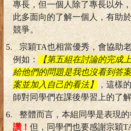
專長，但一個人除了專長以外
此多面向的了解一個人，有助
競爭。
5.
宗穎
TA
也相當優秀，會協助
例如：
【
第五組在討論的完成
給他們的問題是我也沒看到答
案並加入自己的看法
】
，這樣
師對同學們在課後學習上的了
6.
整體而言，本組同學是表現的
讚！
但，同學們也要感謝宗穎
T