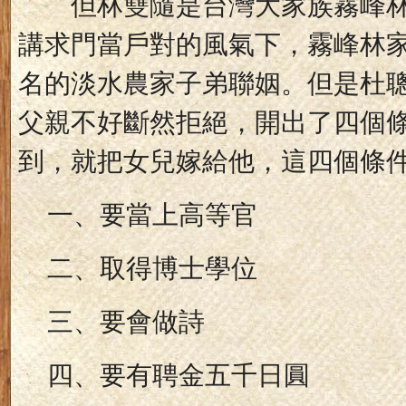
但林雙隨是台灣大家族霧峰林
講求門當戶對的風氣下，霧峰林
名的淡水農家子弟聯姻。但是杜
父親不好斷然拒絕，開出了四個
到，就把女兒嫁給他，這四個條
一、要當上高等官
二、取得博士學位
三、要會做詩
四、要有聘金五千日圓