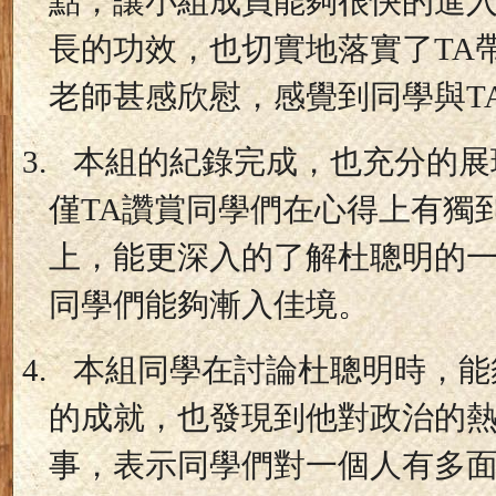
點，讓小組成員能夠很快的進
長的功效，也切實地落實了
TA
老師甚感欣慰，感覺到同學與
T
3.
本組的紀錄完成，也充分的展
僅
TA
讚賞同學們在心得上有獨
上，能更深入的了解杜聰明的
同學們能夠漸入佳境。
4.
本組同學在討論杜聰明時，能
的成就，也發現到他對政治的
事，表示同學們對一個人有多