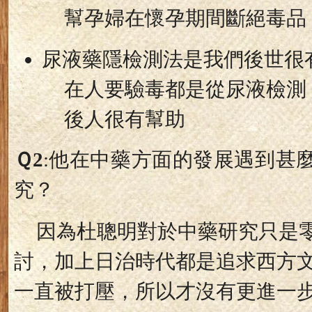
幫孕婦在懷孕期間斷絕毒品
尿液藥隱檢測法是我們後世很
在人要驗毒都是從尿液檢測
後人很有幫助
Ｑ
2
:
他在中藥方面的發展遇到甚
究？
因為杜聰明對於中藥研究只是
討，加上日治時代都是追求西方
一直被打壓，所以才沒有更進一