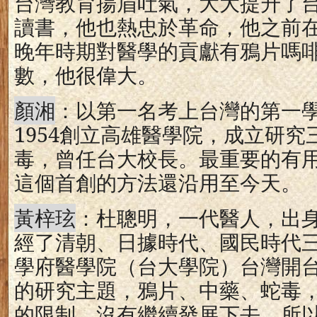
台灣教育揚眉吐氣，大大提升了
讀書，他也熱忠於革命，他之前
晚年時期對醫學的貢獻有鴉片嗎
數，他很偉大。
顏湘
：以第一名考上台灣的第一
1954
創立高雄醫學院，成立研究
毒，曾任台大校長。最重要的有
這個首創的方法還沿用至今天。
黃梓玹
：杜聰明，一代醫人，出
經了清朝、日據時代、國民時代
學府醫學院（台大學院）台灣開
的研究主題，鴉片、中藥、蛇毒
的限制，沒有繼續發展下去。所