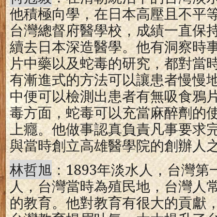
他積極向學，在日本高壓且不平
台灣總督府醫學校，成績一直保
續去日本深造醫學。他有洞察時
片中藥以及蛇毒的研究，都對當
有漸進式的方法可以讓患者慢慢
中便可以檢測出患者有無吸食鴉
毒方面，蛇毒可以充當麻醉劑的
上癮。他做事認真負責凡事要求
與當時創立高雄醫學院的創辦人
林哲旭
：
1893
年淡水人，台灣第
人，台灣當時為殖民地，台灣人
的教育。他對教育有很大的貢獻