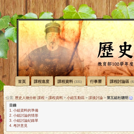
首頁
課程進度
課程資料
行事曆
課程討論區
(331)
(8
第五組杜聰明
位置:
歷史人物分析 課程
>
課程資料
>
小組互動區
>
課後討論
>
目錄
1. 小組資料的準備
2. 小組討論的情形
3. 小組討論紀錄單
4. 考評意見