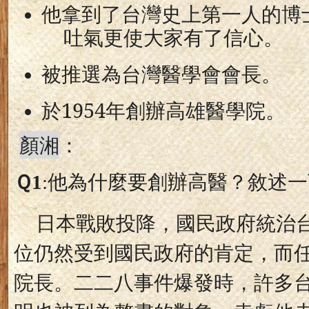
他拿到了台灣史上第一人的博
吐氣更使大家有了信心。
被推選為台灣醫學會會長。
於
1954
年創辦高雄醫學院。
顏湘
：
Ｑ
1
:
他為什麼要創辦高醫？敘述一
日本戰敗投降，國民政府統治
位仍然受到國民政府的肯定，而
院長。二二八事件爆發時，許多