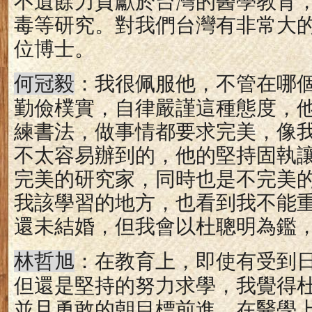
不遺餘力貢獻於台灣的醫學教育
毒等研究。對我們台灣有非常大
位博士。
：我很佩服他，不管在哪
何冠毅
勤儉樸實，自律嚴謹這種態度，
練書法，做事情都要求完美，像
不太容易辦到的，他的堅持固執
完美的研究家，同時也是不完美
我該學習的地方，也看到我不能
還未結婚，但我會以杜聰明為鑑
：
在教育上，即使有受到
林哲旭
但還是堅持的努力求學，我覺得
並且勇敢的朝目標前進，在醫學