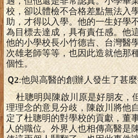
遇，但他還是非常認真。小學畢
校，卻以體檢不合格差點無法入
助，才得以入學。他的一生好學
為目標去達成，具有責任感。他
他的小學校長小竹德吉、
台灣醫
次雄老師等等，也因此造就他那
個性。
Ｑ
2
:
他與高醫的創辦人發生了甚麼
杜聰明與陳啟川原是好朋友，
理理念的意見分歧，陳啟川將他
定了杜聰明的對學校的貢獻，董
人的職位。外界人也相傳高醫是