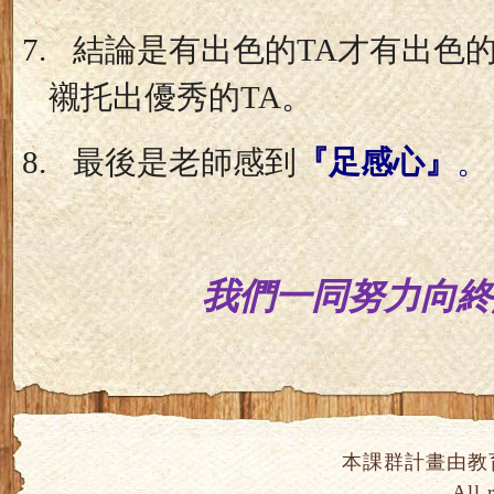
7.
結論是有出色的
TA
才有出色
襯托出優秀的
TA
。
8.
最後是老師感到
『足感心』
。
我們一同努力向終
本課群計畫由教
All 