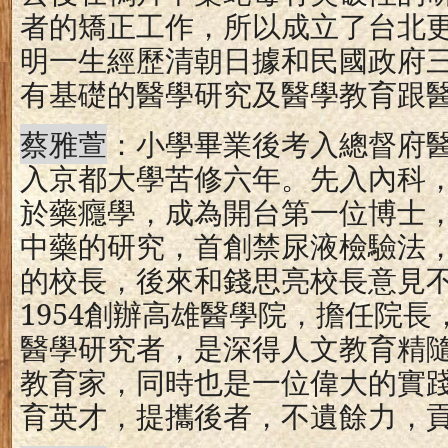
者的矯正工作，所以成立了台北
明一生經歷清朝日據和民國政府
有基礎的醫學研究及醫學教育跟
蔡雅萱
：小學畢業後考入總督府
入京都大學苦修六年。先入內科
於藥癮學，成為開台第一位博士
中藥的研究，首創禁尿液檢驗法
的校長，後來和錢思亮校長意見
1954
創辦高雄醫學院，擔任院長
醫學研究者，是深得人文教育精
教育家，同時也是一位偉大的實
育英才，提攜後者，不遺餘力，