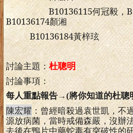
B10136115
何冠毅，
B
B10136174
顏湘
B10136184
黃梓玹
杜聰明
討論主題：
討論事項：
每人重點報告→
(
將你知道的杜聰
陳宏耀
：曾經暗殺過袁世凱，不
源放病菌，當時戒備森嚴，沒辦
去後在鴨片中藥蛇毒有突破性的