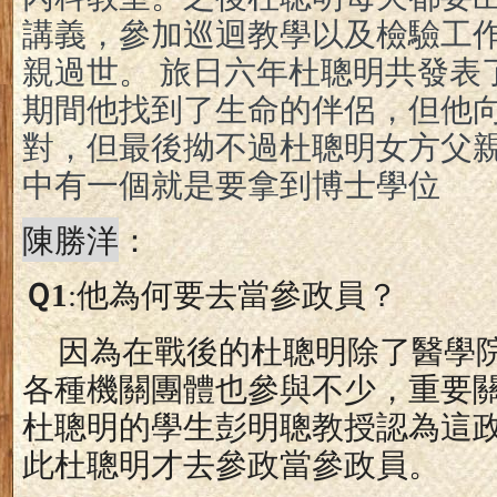
講義，參加巡迴教學以及檢驗工作
親過世。 旅日六年杜聰明共發表
期間他找到了生命的伴侶，但他
對，但最後拗不過杜聰明女方父
中有一個就是要拿到博士學位
陳勝洋
：
Ｑ
1
:
他為何要去當參政員？
因為在戰後的杜聰明除了醫學
各種機關團體也參與不少，重要
杜聰明的學生彭明聰教授認為這
此杜聰明才去參政當參政員。