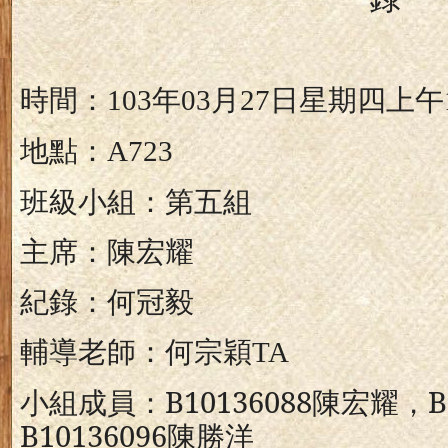
時間：
年
月
日星期四上午
103
03
27
地點：
A723
班級小組：第五組
主席：
陳宏耀
紀錄：何冠毅
輔導老師：何宗穎
TA
小組成員：
B10136088
陳宏耀，
B
B10136096
陳勝洋