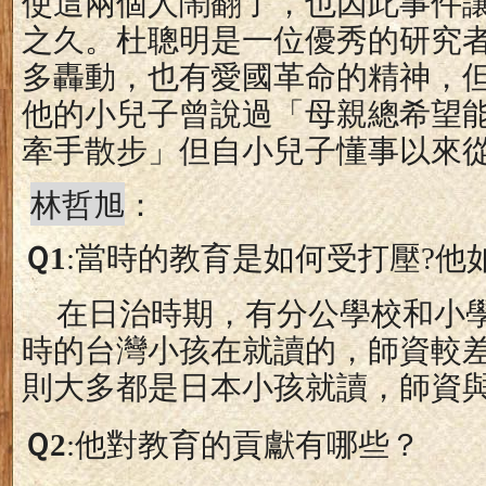
使這兩個人鬧翻了，也因此事件
之久。杜聰明是一位優秀的研究
多轟動，也有愛國革命的精神，
他的小兒子曾說過「母親總希望
牽手散步」但自小兒子懂事以來
林哲旭
：
Ｑ
1
:
當時的教育是如何受打壓
?
他
在日治時期，有分公學校和小
時的台灣小孩在就讀的，師資較
則大多都是日本小孩就讀，師資
Ｑ
2
:
他對教育的貢獻有哪些？