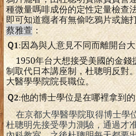
種微量嗎啡成份的定性定量檢查
即可知道癮者有無偷吃鴉片或施
蔡雅萱
：
Ｑ
1
:
因為與人意見不同而離開台大
1950
年台大想接受美國的金錢
制取代日本講座制，杜聰明反對
大醫學學院院長職位。
Ｑ
2
:
他的博士學位是在哪裡拿到的
在京都大學醫學院取得博士學位
杜聰明先接受學力測驗，通過才
內科教室。之後杜聰明每天都要