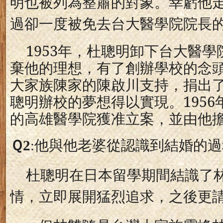
明也被列為整肅的對象。幸虧他
過卻一度被免去台大醫學院院長
1953
年，杜聰明卸下台大醫學
棄他的理想，有了創辦學校的念
大家族陳家的陳啟川支持，捐出
聰明辦校的夢想得以實現。
1956
的高雄醫學院獲准立案，並由他
Ｑ
2
:
他與他老婆從認識到結婚的過
杜聰明在日本留學期間結識了
情，立即展開猛烈追求，之後更