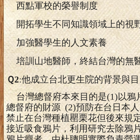
西點軍校的榮譽制度
開拓學生不同知識領域上的視
加強醫學生的人文素養
培訓山地醫師，終結台灣的無
Ｑ
2
:
他成立台北更生院的背景與目
台灣總督府本來目的是
(1)
以鴉
總督府的財源
(2)
預防在台日本人
禁止在台灣種植罌栗花但後來規
接近吸食鴉片，利用研究去除鴉
鴉片癮者，由杜聰明實際負責營