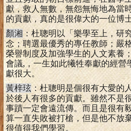
獻，救人無數，無怨無悔地為當
的貢獻，真的是很偉大的一位博
：
杜聰明以「樂學至上，研
顏湘
念；聘選最優秀的專任教師；嚴
榮譽制度及加強學生的人文素養
會議
,
，一生如此犧牲奉獻的經營
獻很大。
：
杜聰明是個很有大愛的
黃梓玹
於後人有很多的貢獻。雖然不是
事蹟一定會遠流傳。而且是很有
算一直失敗被打槍，但是他不放
很值得我們學習。