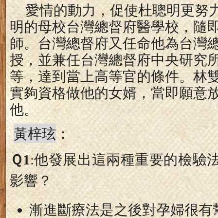
愛情的動力，促使杜聰明更努
明的母校台灣總督府醫學校，隨
師。台灣總督府又任命他為台灣
授，並兼任台灣總督府中央研究
等，達到當上高等官的條件。林
實夠資格做他的女婿，當即願意
他。
黃梓玹
：
Ｑ
1
:
他發展出這兩種重要的檢驗
影響？
漸進斷療法是之後對孕婦很有