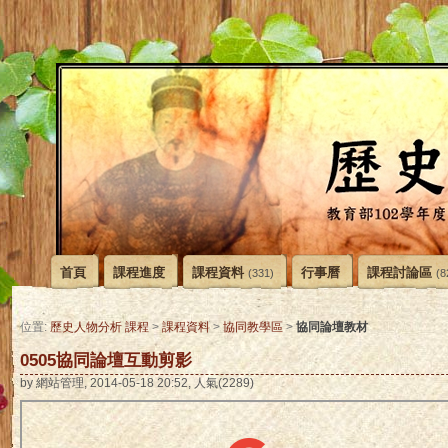
首頁
課程進度
課程資料
行事曆
課程討論區
(331)
(8
協同論壇教材
位置:
歷史人物分析 課程
>
課程資料
>
協同教學區
>
0505協同論壇互動剪影
by 網站管理, 2014-05-18 20:52, 人氣(2289)