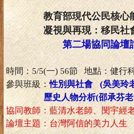
教育部現代公民核心
凝視與再現：移民社
第二場協同論壇
時間：
一
節
地點：健行
5/5(
) 56
參與班級：
性別與社會
吳美玲
(
歷史人物分析
邵承芬
老
(
協同教師：藍清水老師、閔宇經
論壇主題：台灣阿信的美力人生