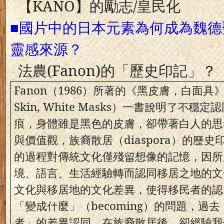
【
KANO
】的勵志
/
皇民化
■國片中的日本元素為何成為魏
靈感來源？
法農
(Fanon)
的「歷史印記」？
Fanon
（
1986
）所著的《黑皮膚，白面具
Skin, White Masks
）一書說明了不穩定認
痕，身體雖是黑色的皮膚，卻帶著白人的思
與價值觀，族裔散居（
diaspora
）的歷史
的過程對傳統文化僅殘留想像的記憶，因所
境、語言、生活經驗轉而認同移居之地的文
文化與移居地的文化差異，使得移民者的認
「變成什麼」（
becoming
）的問題，過去
者」的差異認同，在族裔散居後，卻經驗我