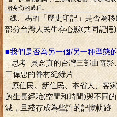
者身份的過程。
魏、馬的「歷史印記」是否為移
部分台灣人民生存心態
(
共同記憶
)
■我們是否為另一個
/
另一種型態
思考
吳念真的台灣三部曲電影
王偉忠的眷村紀錄片
原住民、新住民、本省人、客
的生長經驗
(
空間和時間
)
與不同的
滅，且殘存成為些許的記憶軌跡