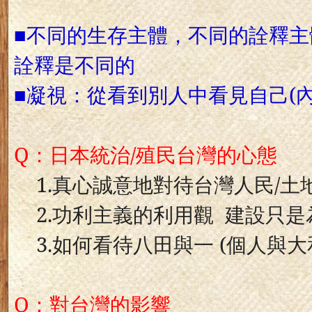
■不同的生存主體，不同的詮釋
詮釋是不同的
■凝視：從看到別人中看見自己
(
Q
：日本統治
/
殖民台灣的心態
1.
真心誠意地對待台灣人民
/
土
2.
功利主義的利用觀
建設只是
3.
如何看待八田與一
(
個人與大
Q
：對台灣的影響