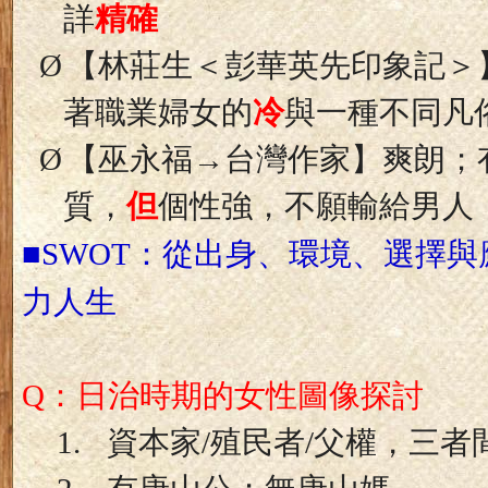
詳
精確
Ø
【林莊生＜彭華英先印象記＞
著職業婦女的
冷
與一種不同凡
Ø
【巫永福
→
台灣作家】爽朗；
質，
但
個性強，不願輸給男人
■
：從出身、環境、選擇與
SWOT
力人生
：日治時期的女性圖像探討
Q
1.
資本家
/
殖民者
/
父權，三者