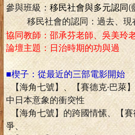
參與班級：
移民社會與多元認同
(
移民社會的認同：過去、現
協同教師：邵承芬老師、吳美玲
論壇主題：日治時期的功與過
■楔子：從最近的三部電影開始
【海角七號】、【賽德克‧巴萊
中日本意象的衝突性
【海角七號】的跨國情愫、【賽
爭、