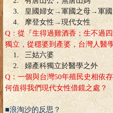
2.
有唐山公；無唐山媽
3.
皇國婦女
→
軍國之母
→
軍國
4.
摩登女性
→
現代女性
：從『生得過雞酒香；生不過四
Q
獨立，
從穩婆到產婆，台灣人醫
1.
三姑六婆
2.
婦產科獨立於醫學之外
：一個與台灣
年殖民史相依存
Q
50
何值得我們現代女性借鏡之處
？
■
浪淘沙的反思？