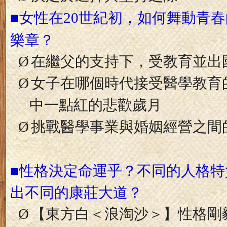
■
女性
在
世紀初，如何舞動青春
20
樂章？
Ø
在繼父的支持下，受教育並出
Ø
女子在哪個時代接受醫學教育
中一點紅的悲歡歲月
Ø
挑戰醫學事業與婚姻經營之間
■
性格決定命運乎？不同的人格特
出不同的康莊大道？
Ø
【東方白＜浪淘沙＞】性格剛