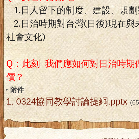
1.
日人留下的制度、建設、規劃
2.
日治時期對台灣
(
日後
)
現在與
社會文化
)
Q
：此刻
我們應如何對日治時期
價？
附件
1.
0324協同教學討論提綱.pptx
(6