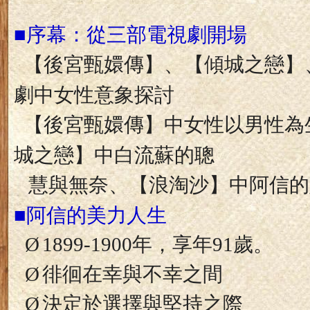
■
序幕：從三部電視劇開場
【後宮甄嬛傳】、【傾城之戀】
劇中女性意象探討
【後宮甄嬛傳】中
女性以男性為
城之戀】中
白流蘇的聰
慧與無奈
、【浪淘沙】中阿信的
■
阿信的美力人生
Ø
1899-1900
年，享年
91
歲。
Ø
徘徊在幸與不幸之間
Ø
決定於選擇與堅持之際