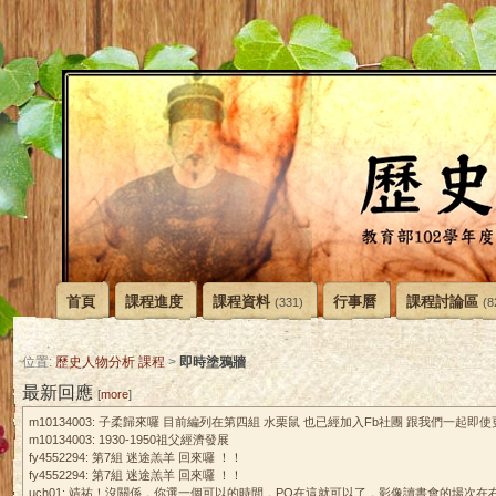
首頁
課程進度
課程資料
行事曆
課程討論區
(331)
(8
即時塗鴉牆
位置:
歷史人物分析 課程
>
最新回應
[
more
]
m10134003: 子柔歸來囉 目前編列在第四組 水栗鼠 也已經加入Fb社團 跟我們一起即
m10134003: 1930-1950祖父經濟發展
fy4552294: 第7組 迷途羔羊 回來囉 ！！
fy4552294: 第7組 迷途羔羊 回來囉 ！！
uch01: 靖祐！沒關係，你選一個可以的時間，PO在這就可以了．影