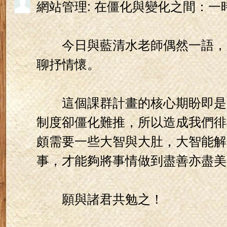
網站管理: 在僵化與變化之間：一
今日與藍清水老師偶然一語，
聊抒情懷。
這個課群計畫的核心期盼即是
制度卻僵化難推，所以造成我們徘
頗需要一些大智與大肚，大智能解
事，才能夠將事情做到盡善亦盡美
願與諸君共勉之！