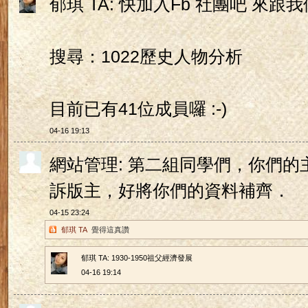
郁琪 TA: 快加入Fb 社團吧 來跟
搜尋：1022歷史人物分析
目前已有41位成員囉 :-)
04-16 19:13
網站管理: 第二組同學們，你們
訴版主，好將你們的資料補齊．
04-15 23:24
郁琪 TA
覺得這真讚
郁琪 TA: 1930-1950祖父經濟發展
04-16 19:14