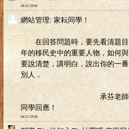
04-22 23:09
網站管理: 家耘同學！
在回答問題時，要先看清題目
年的移民史中的重要人物，如何與
要說清楚，講明白，說出你的一番
別人．
承芬老師的疑惑，
同學回應！
04-17 23:59