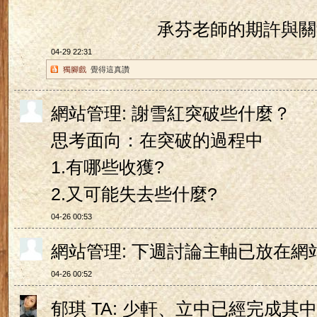
承芬老師的期許
04-29 22:31
獨腳戲
覺得這真讚
網站管理: 謝雪紅突破些什麼？
思考面向：在突破的過程中
1.有哪些收獲?
2.又可能失去些什麼?
04-26 00:53
網站管理: 下週討論主軸已放在
04-26 00:52
郁琪 TA: 少軒、立中已經完成其