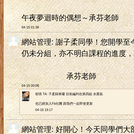
午夜夢迴時的偶想～承芬老師
04-15 01:38
網站管理: 謝子柔同學！您開學
仍未分組，亦不明白課程的進度，
承芬老師
04-15 00:08
郁琪 TA: 子柔歸來囉 目前編列在第四組 水栗鼠
也已經加入Fb社團 跟我們一起即使更新
04-16 19:17
網站管理: 好開心！今天同學們