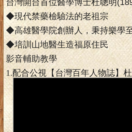
台灣開台首位醫學博士杜聰明
(18
◆現代禁藥檢驗法的老祖宗
◆高雄醫學院創辦人，秉持樂學
◆培訓山地醫生造福原住民
影音輔助教學
1.
配合公視【台灣百年人物誌】杜