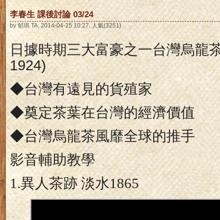
李春生 課後討論 03/24
by 郁琪 TA, 2014-04-25 10:27, 人氣(3251)
日據時期三大富豪之一台灣烏龍
1924)
◆台灣有遠見的貨殖家
◆奠定茶葉在台灣的經濟價值
◆台灣烏龍茶風靡全球的推手
影音輔助教學
1.
異人茶跡 淡水
1865