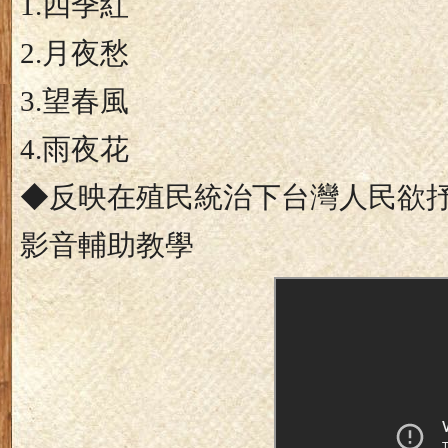
1.
四季紅
2.
月夜愁
3.
望春風
4.
雨夜花
◆反映在殖民統治下台灣人民欲
影音輔助教學