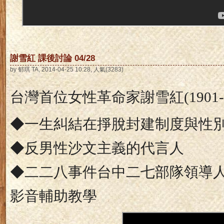
謝雪紅 課後討論 04/28
by 郁琪 TA, 2014-04-25 10:28, 人氣(3283)
台灣首位女性革命家謝雪紅
(1901
◆一生糾結在掙脫封建制度與性
◆反男性沙文主義的代言人
◆二二八事件台中二七部隊領導
影音輔助教學