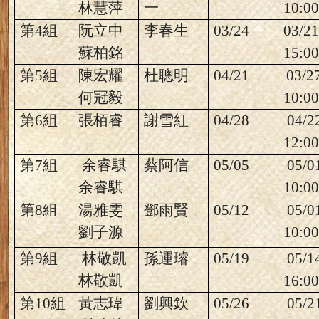
林慧萍
一
10:00
第
4
組
阮立中
李春生
03/24
03/2
蘇柏銘
15:00
第
5
組
陳宏耀
杜聰明
04/21
03/2
何冠毅
10:00
第
6
組
張栢睿
謝雪紅
04/28
04/2
12:00
第
7
組
余睿騏
蔡阿信
05/05
05/0
余睿騏
10:00
第
8
組
湯雅雯
鄧雨賢
05/12
05/0
劉子源
10:00
第
9
組
林敬凱
孫運璿
05/19
05/1
林敬凱
16:00
第
10
組
黃志瑋
劉興欽
05/26
05/2