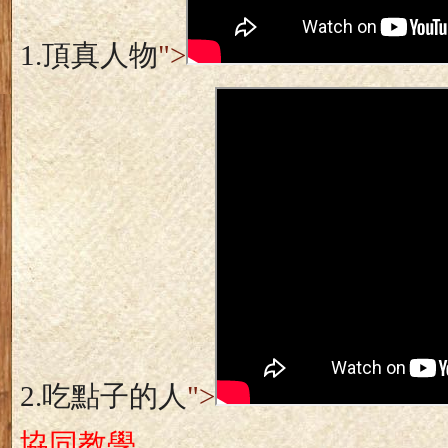
1.
頂真人物
">
2.
吃點子的人
">
協同教學