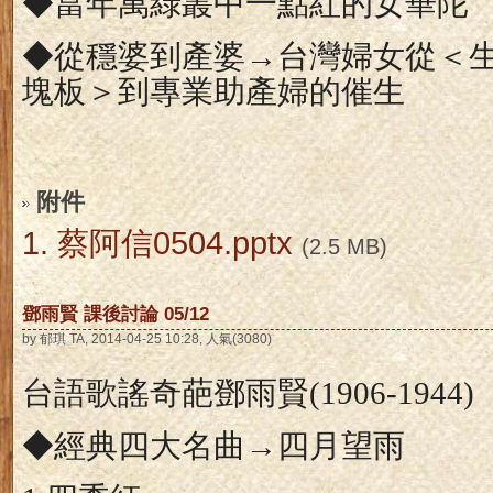
◆當年萬綠叢中一點紅的女華陀
◆從穩婆到產婆→台灣婦女從＜
塊板＞到專業助產婦的催生
附件
1.
蔡阿信0504.pptx
(2.5 MB)
鄧雨賢 課後討論 05/12
by 郁琪 TA, 2014-04-25 10:28, 人氣(3080)
台語歌謠奇葩鄧雨賢
(1906-1944)
◆經典四大名曲→四月望雨