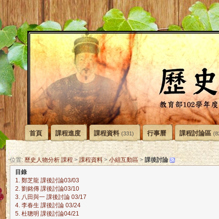
首頁
課程進度
課程資料
行事曆
課程討論區
(331)
(8
課後討論
位置:
歷史人物分析 課程
>
課程資料
>
小組互動區
>
目錄
1. 鄭芝龍 課後討論03/03
2. 劉銘傳 課後討論03/10
3. 八田與一 課後討論 03/17
4. 李春生 課後討論 03/24
5. 杜聰明 課後討論04/21