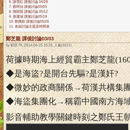
6. 謝雪紅 課後討論 04/28
7. 蔡阿信 課後討論05/05
8. 鄧雨賢 課後討論 05/12
9. 孫運璿 課後討論05/19
10. 劉興欽 課後討論05/26
11. 各組討論主題及時間表
鄭芝龍 課後討論03/03
by 郁琪 TA, 2014-04-25 10:25, 人氣(3022)
荷據時期海上經貿霸主鄭芝龍
(16
◆是海盜
?
是開台先驅
?
是漢奸
?
◆微妙的政商關係→荷漢共構集
◆海盜集團化→稱霸中國南方海
影音輔助教學關鍵時刻之鄭氏王