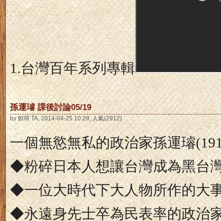
1.
台灣百年系列專輯
孫運璿 課後討論05/19
by 郁琪 TA, 2014-04-25 10:29, 人氣(2912)
一個無慾無私的政治家孫運璿
(19
◆粉碎日本人想讓台灣成為黑台
◆一位大時代下大人物所作的大
◆永遠身先士卒為民表率的政治