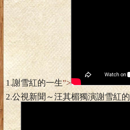
1.
謝雪紅的一生
">
2.
公視新聞～汪其楣獨演謝雪紅的