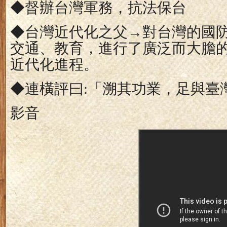
◆督辦台灣軍務，抗法保台
◆台灣近代化之父→對台灣的國
交通、教育，進行了廣泛而大膽
近代化進程。
◆連橫評曰
:
「溯其功業，足與臺
影音