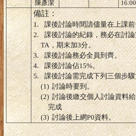
陳彥潔
16:00
備註：
1.
課後討論時間請儘量在上課前
2.
課後討論的紀錄，務必在討論
TA
，期末加
3
分。
3.
課後討論務必全員到齊。
4.
課後討論佔
15%
。
5.
課後討論需完成下列三個步驟
(1)
討論時要到。
(2)
討論後繳交個人討論資料給
完成
(3)
討論後上網
P0
資料。