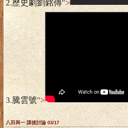
2.
歷史劇劉銘傳
">
3.
騰雲號
">
八田與一 課後討論 03/17