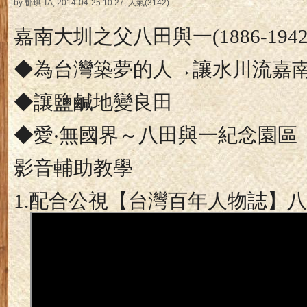
by 郁琪 TA, 2014-04-25 10:27, 人氣(3142)
嘉南大圳之父八田與一
(1886-1942
◆為台灣築夢的人→讓水川流嘉
◆讓鹽鹹地變良田
◆愛‧無國界～八田與一紀念園區
影音輔助教學
1.
配合公視【台灣百年人物誌】八