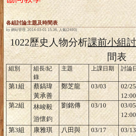
各組討論主題及時間表
by 網站管理, 2014-03-01 15:36, 人氣(2493)
1022
歷史人物分析
課前小組
間表
組別
組長
/
紀
主題
上課日期
討論
錄
第
1
組
蔡鎬瑋
鄭芝龍
03/03
02/2
黃承善
12:00
第
2
組
劉銘傳
03/10
03/0
林峻毅
12:00
游懷鈞
第
3
組
康雅琪
八田與
03/17
03/1