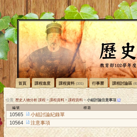
首頁
課程進度
課程資料
行事曆
課程討論區
(331)
(8
小組討論注意事項
位置:
歷史人物分析 課程
>
課程資料
>
課程資料
>
編號
標題
10565
小組討論紀錄單
10564
注意事項