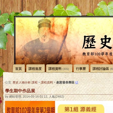
首頁
課程進度
課程資料
行事曆
課程討論區
(331)
(8
創意發表專區
位置:
歷史人物分析 課程
>
課程資料
>
學生期中作品展
by 網站管理, 2014-05-16 01:12, 人氣(2462)