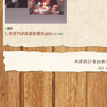
附件
1.
郁琪TA的家庭歡樂頌.pptx
(6.3 MB)
本課群計畫由教
All 