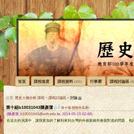
首頁
課程進度
課程資料
行事曆
課程討論區
(331)
(8
討論
位置:
歷史人物分析 課程
>
課程討論區
>
第十組b10031043陳彥潔
(
第十場 戀戀木瓜香
)
(陳彥潔,
b10031043@uch.edu.tw
, 2014-05-15 02:48)
在這次的演講中，讓我更加的了解到來到台灣的外籍新娘所會面對道的問題，包