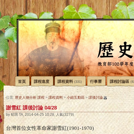
首頁
課程進度
課程資料
行事曆
課程討論區
(331)
(8
位置:
歷史人物分析 課程
>
課程資料
>
小組互動區
>
課後討論
謝雪紅 課後討論 04/28
by 郁琪 TA, 2014-04-25 10:28, 人氣(3279)
台灣首位女性革命家謝雪紅
(1901-1970)