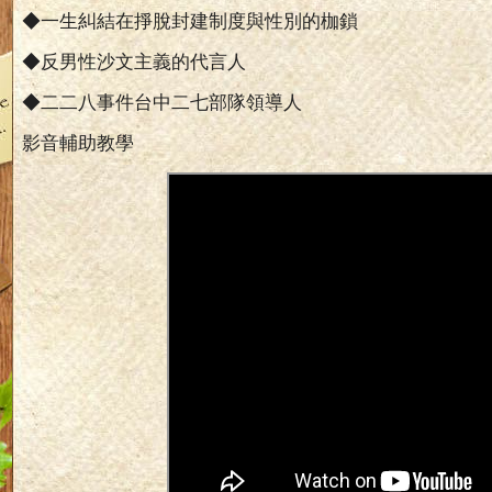
◆一生糾結在掙脫封建制度與性別的枷鎖
◆反男性沙文主義的代言人
◆二二八事件台中二七部隊領導人
影音輔助教學