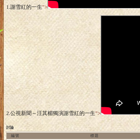
1.
謝雪紅的一生
">
2.
公視新聞～汪其楣獨演謝雪紅的一生
">
討論
編號
標題