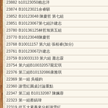
23882
b10123050賴志洋
23874
B10123021余睿騏
23852
B10123048 陳慶哲 第七組
23851
B10123067第七組許建志
23780
B10136125林哲旭第五組
23770
B10123048陳慶哲
23768
B10011157 第六組 張栢睿(加分)
23761
B10123067許建志
23759
B10033133 第六組 蕭志霖
23754
第六組B10032057龎宏琪
22376
第三組B10132086康雅琪
22369
第一組 吳楊鈞
22360
謝雪紅圓桌討論重點
22347
第三組 B10132087 陳姵蓉
22323
第一組蔡鎬瑋
22319
從五大素養來分析謝雪紅