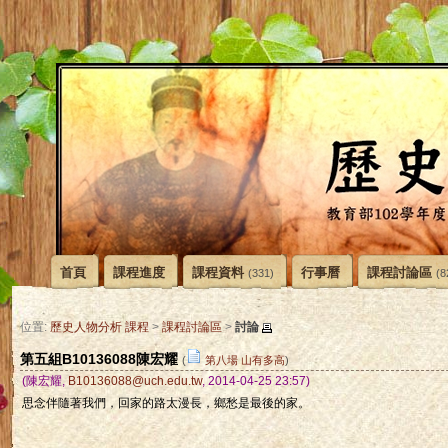
首頁
課程進度
課程資料
行事曆
課程討論區
(331)
(8
討論
位置:
歷史人物分析 課程
>
課程討論區
>
第五組B10136088陳宏耀
(
第八場 山有多高
)
(陳宏耀,
B10136088@uch.edu.tw
, 2014-04-25 23:57)
思念伴隨著我們，回家的路太漫長，鄉愁是最後的家。