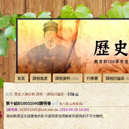
首頁
課程進度
課程資料
行事曆
課程討論區
(331)
(8
討論
位置:
歷史人物分析 課程
>
課程討論區
>
第十組B10031045陳明春
(
第八場 山有多高
)
(陳明春,
b10031045@uch.edu.tw
, 2014-04-26 14:34)
藉由觀賞這次讀書會的影片讓我更加理解家與親情的不可分離性
。