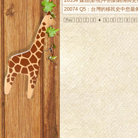
20354
媒體(影視)中的劉銘傳與
20074
Q5：台灣的移民史中您最
Prev
1
2
3
4
5
6
7
8
9