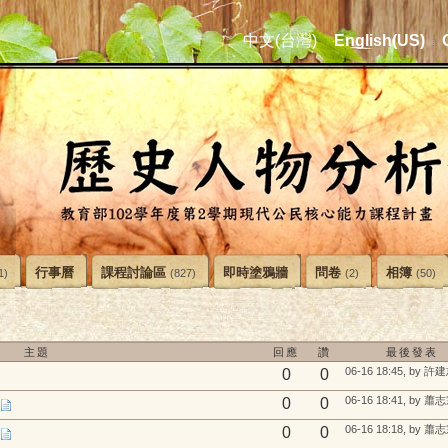
中文(台灣)
English(US)
行事曆
課程討論區
即時塗鴉牆
問卷
相簿
1)
(827)
(2)
(50)
主題
回應
讚
最後發表
06-16 18:45, by 許
0
0
06-16 18:41, by 蕭
0
0
06-16 18:18, by 蕭
0
0