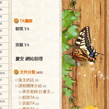
志霖
哲旭
宏琪
TA團隊
宏琪
郁琪
TA
宏琪
宏琪
宗穎
TA
哲旭
志霖
慶安 網站助理
智宇
建志
文件分類
[
總覽
]
06-16 13:53, by 第七組余睿騏
版主的話
智宇
(2)
課程團隊介紹
(3)
建志
承芬老師-計畫主持人
(1)
智宇
郁琪TA
(1)
06-16 13:51, by 第七組余睿騏
宗穎TA
(1)
志洋