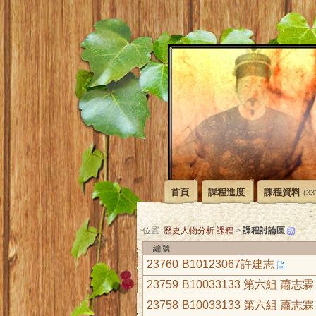
首頁
課程進度
課程資料
(33
課程討論區
位置:
歷史人物分析 課程
>
編號
23760
B10123067許建志
23759
B10033133 第六組 蕭志霖
23758
B10033133 第六組 蕭志霖