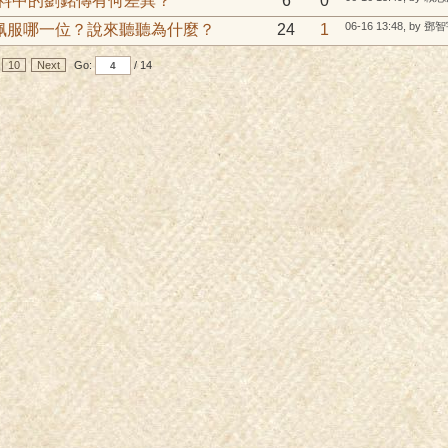
史料中的劉銘傳有何差異？
6
0
06-16 13:48, by 鄧
佩服哪一位？說來聽聽為什麼？
24
1
10
Next
Go:
/ 14