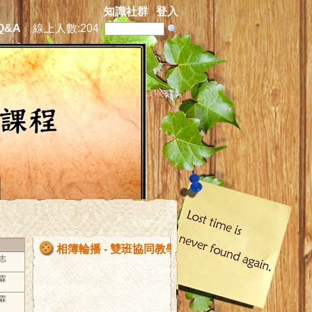
知識社群
登入
Q&A
線上人數:
204
相簿輪播 - 雙班協同教學0505
建志
志霖
志霖