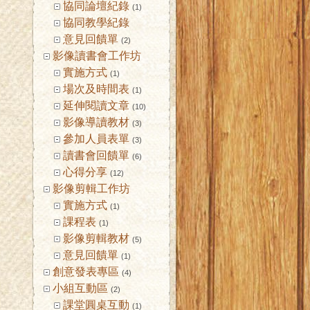
協同論壇紀錄
(1)
協同教學紀錄
意見回饋單
(2)
影像讀書會工作坊
實施方式
(1)
場次及時間表
(1)
延伸閱讀文章
(10)
影像導讀教材
(3)
參加人員表單
(3)
讀書會回饋單
(6)
心得分享
(12)
影像剪輯工作坊
實施方式
(1)
課程表
(1)
影像剪輯教材
(5)
意見回饋單
(1)
創意發表專區
(4)
小組互動區
(2)
課堂圓桌互動
(1)