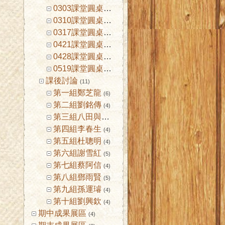
0303課堂圓桌討論
(3)
0310課堂圓桌討論
(3)
0317課堂圓桌討論
(3)
0421課堂圓桌討論
(3)
0428課堂圓桌討論
(3)
0519課堂圓桌討論
(4)
課後討論
(11)
第一組鄭芝龍
(6)
第二組劉銘傳
(4)
第三組八田與一
(4)
第四組李春生
(4)
第五組杜聰明
(4)
第六組謝雪紅
(5)
第七組蔡阿信
(4)
第八組鄧雨賢
(5)
第九組孫運璿
(4)
第十組劉興欽
(4)
期中成果展區
(4)