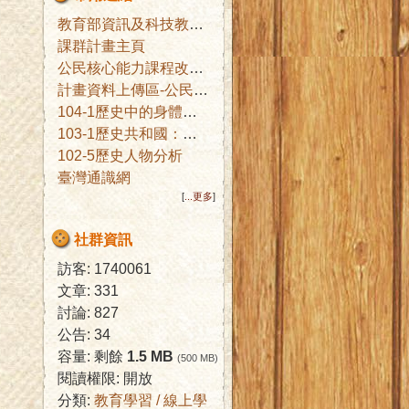
教育部資訊及科技教育司
課群計畫主頁
公民核心能力課程改進子計畫公佈欄
計畫資料上傳區-公民核心能力課程改進子計畫辦公室
104-1歷史中的身體文化
103-1歷史共和國：互文詮釋與想像
102-5歷史人物分析
臺灣通識網
[
...更多
]
社群資訊
訪客: 1740061
文章: 331
討論: 827
公告: 34
容量: 剩餘
1.5 MB
(500 MB)
閱讀權限: 開放
分類:
教育學習 / 線上學