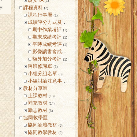
慶安TA
(1)
課程資料
智宇
(2)
課程行事曆
(1)
成績評分方式及標準
(1)
期中作業考評
(1)
期末成績考評
(1)
平時成績考評
(1)
影像讀書會成績考核
(1)
額外加分考評
(1)
跨班修課單
(1)
小組分組名單
(3)
小組討論注意事項
(2)
教材分享區
上課教材
(13)
補充教材
(14)
勵志教材
(3)
協同教學區
協同論壇教材
(3)
協同教學教材
(2)