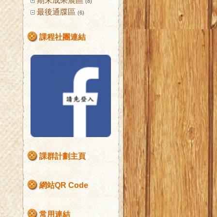
期末成果展區
(8)
最後通牒區
(6)
課程社團連結
課群計劃主頁
網站QR Code
常用連結